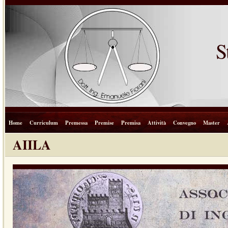
S
Home
Curriculum
Premessa
Premise
Premisa
Attività
Convegno
Master
AIILA